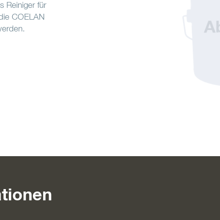
 Reiniger für
r die COELAN
werden.
tionen