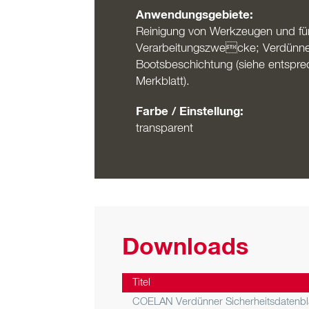
Anwendungsgebiete:
Reinigung von Werkzeugen und fü
Verarbeitungszwecke; Verdünn
Bootsbeschichtung (siehe entspr
Merkblatt).
Farbe / Einstellung:
transparent
Downloads
Titel
COELAN Verdünner Sicherheitsdatenbl