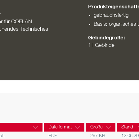
Produkteigenschaft
r
gebrauchsfertig
er für COELAN
Basis: organisches 
echendes Technisches
Gebindegröße:
1 l Gebinde
Dateiformat
Größe
Stand
att
PDF
297 KB
12.05.2