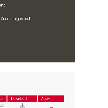
en:
Lösemittelgemisch
Download
Auswahl
023