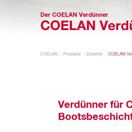
Der COELAN Verdünner
COELAN Verd
COELAN
Produkte
Zubehör
COELAN Ve
Verdünner für
Bootsbeschich