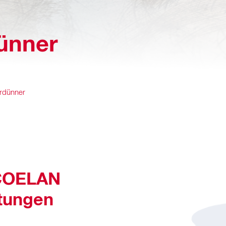
ünner
rdünner
 COELAN
tungen